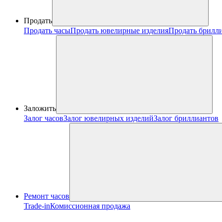
Продать
Продать часы
Продать ювелирные изделия
Продать брилл
Заложить
Залог часов
Залог ювелирных изделий
Залог бриллиантов
Ремонт часов
Trade-in
Комиссионная продажа