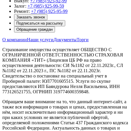
Выкуп:
+7 (985) 925-92-99
Залог:
+7 (985) 925-99-59
Ремонт:
+7 (985) 925-95-99
Заказать звонок
Подписаться на рассылку
Обращение граждан
О компании
Наши услуги
Документы
Торги
Страхование имущества осуществляет ОБЩЕСТВО С
ОГРАНИЧЕННОЙ ОТВЕТСТВЕННОСТЬЮ СТРАХОВАЯ
КОМПАНИЯ «ТИТ» (Лицензия ЦБ РФ на право
осуществления деятельности: СИ №1182 от 22.11.2023г., СЛ
№1182 от 22.11.2023 г., ПС №1182 от 22.11.2023г.
Свидетельство о постановке на специальный учет в
Пробирной палате: ЮЛ7701605515. Услуги по скупке
предоставляются ИП Баяндурова Нелля Васильевна, ИНН
773126521755, ОГРНИП 319774600359848.
Обращаем ваше внимание на то, что данный интернет-сайт, а
также вся информация о товарах и ценах, предоставленная на
нём, носит исключительно информационный характер и ни
при каких условиях не является публичной офертой,
определяемой положениями Статьи 437 Гражданского кодекса
Российской Федерации. Актуальность данных о товарах и