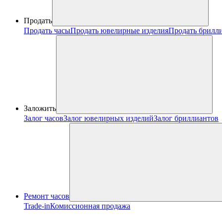
Продать
Продать часы
Продать ювелирные изделия
Продать брилл
Заложить
Залог часов
Залог ювелирных изделий
Залог бриллиантов
Ремонт часов
Trade-in
Комиссионная продажа