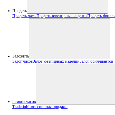
Продать
Продать часы
Продать ювелирные изделия
Продать брилл
Заложить
Залог часов
Залог ювелирных изделий
Залог бриллиантов
Ремонт часов
Trade-in
Комиссионная продажа