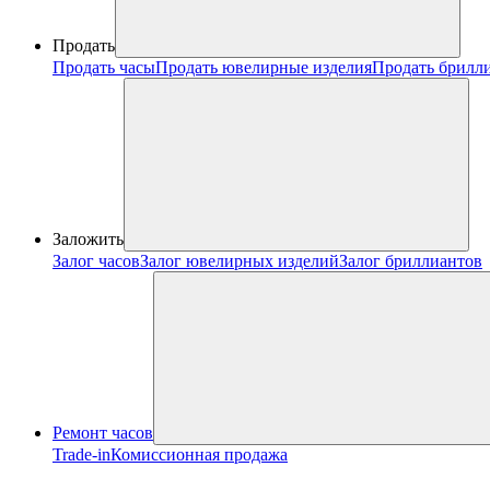
Продать
Продать часы
Продать ювелирные изделия
Продать брилл
Заложить
Залог часов
Залог ювелирных изделий
Залог бриллиантов
Ремонт часов
Trade-in
Комиссионная продажа