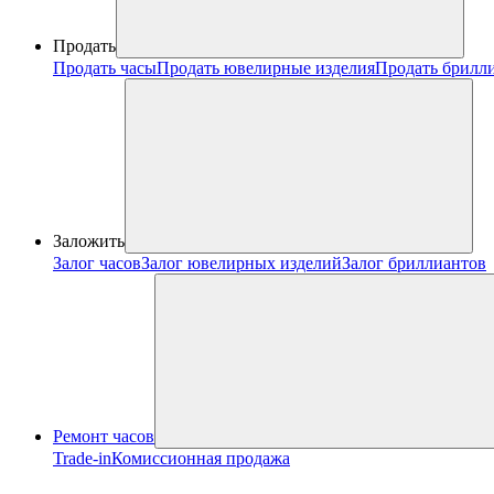
Продать
Продать часы
Продать ювелирные изделия
Продать брилл
Заложить
Залог часов
Залог ювелирных изделий
Залог бриллиантов
Ремонт часов
Trade-in
Комиссионная продажа