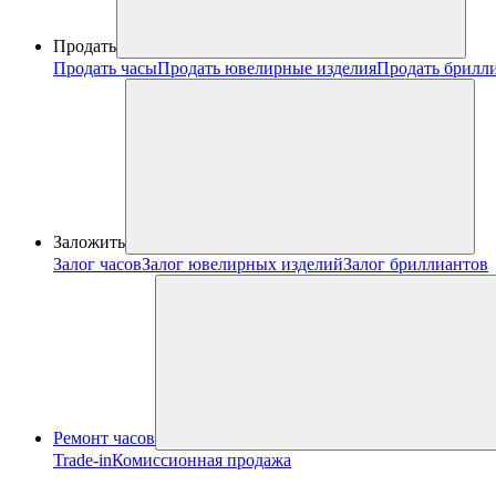
Продать
Продать часы
Продать ювелирные изделия
Продать брилл
Заложить
Залог часов
Залог ювелирных изделий
Залог бриллиантов
Ремонт часов
Trade-in
Комиссионная продажа