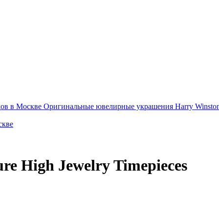
ов в Москве
Оригинальные ювелирные украшения Harry Winsto
скве
re High Jewelry Timepieces