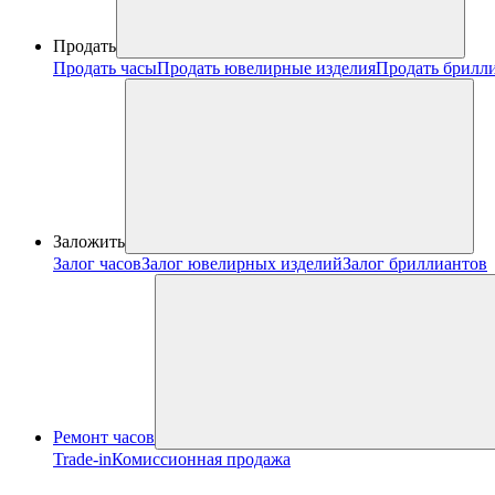
Продать
Продать часы
Продать ювелирные изделия
Продать брилл
Заложить
Залог часов
Залог ювелирных изделий
Залог бриллиантов
Ремонт часов
Trade-in
Комиссионная продажа