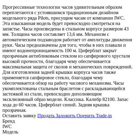
Прогрессивные технологии часов удивительным образом
переплетаются с устоявшимся традиционным дизайном
модельного ряда Pilots, присущим часам от компании IWC.
Эта изысканная модель будет превосходно смотреться на
запястье. Часы произведены в стальном корпусе размером 43
мм. Толщина часов составляет 13,6 мм. Механизм с
автоматическим подзаводом работает от амплитуды движения
руки. Часы предназначены для того, чтобы в них плавали и
имеют водонепроницаемость 100 м. Циферблат закрыт
прозрачным антибликовым стеклом из сапфирового хрусталя
высокой прочности, благодаря чему обеспечивается
максимальная защита от сколов и механических повреждений.
Для изготовления задней крышки корпуса часов также
применяется сапфировое стекло, благодаря чему
обеспечивается обзор на работу часового механизма. Часы
укомплектованы стальным браслетом с раскладывающейся
застежкой из стали, превосходно дополняющим
эксклюзивный образ модели. Классика. Калибр 82100. Запас
хода до 60 часов. Циферблат синий. Задняя крышка
прозрачная.
Оставить заявку
Продать
Заложить
Оценить
Trade-in
Бренд
IWC
Модель