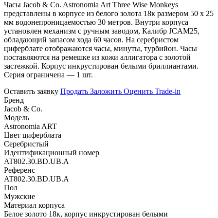
Часы Jacob & Co. Astronomia Art Three Wise Monkeys
представлены в корпусе из белого золота 18к размером 50 х 25
мм водонепроницаемостью 30 метров. Внутри корпуса
установлен механизм с ручным заводом, Калибр JCAM25,
обладающий запасом хода 60 часов. На серебристом
циферблате отображаются часы, минуты, турбийон. Часы
поставляются на ремешке из кожи аллигатора с золотой
застежкой. Корпус инкрустирован белыми бриллиантами.
Серия ограничена — 1 шт.
Оставить заявку
Продать
Заложить
Оценить
Trade-in
Бренд
Jacob & Co.
Модель
Astronomia ART
Цвет циферблата
Серебристый
Идентификационный номер
AT802.30.BD.UB.A
Референс
AT802.30.BD.UB.A
Пол
Мужские
Материал корпуса
Белое золото 18к, корпус инкрустирован белыми