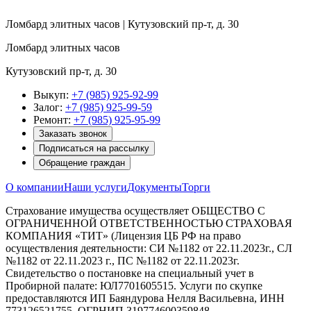
Ломбард элитных часов | Кутузовский пр-т, д. 30
Ломбард элитных часов
Кутузовский пр-т, д. 30
Выкуп:
+7 (985) 925-92-99
Залог:
+7 (985) 925-99-59
Ремонт:
+7 (985) 925-95-99
Заказать звонок
Подписаться на рассылку
Обращение граждан
О компании
Наши услуги
Документы
Торги
Страхование имущества осуществляет ОБЩЕСТВО С
ОГРАНИЧЕННОЙ ОТВЕТСТВЕННОСТЬЮ СТРАХОВАЯ
КОМПАНИЯ «ТИТ» (Лицензия ЦБ РФ на право
осуществления деятельности: СИ №1182 от 22.11.2023г., СЛ
№1182 от 22.11.2023 г., ПС №1182 от 22.11.2023г.
Свидетельство о постановке на специальный учет в
Пробирной палате: ЮЛ7701605515. Услуги по скупке
предоставляются ИП Баяндурова Нелля Васильевна, ИНН
773126521755, ОГРНИП 319774600359848.