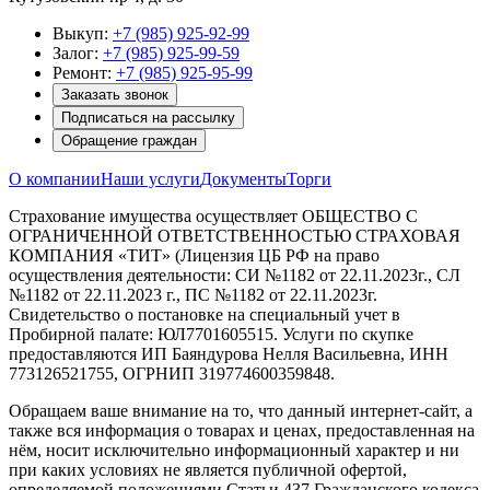
Выкуп:
+7 (985) 925-92-99
Залог:
+7 (985) 925-99-59
Ремонт:
+7 (985) 925-95-99
Заказать звонок
Подписаться на рассылку
Обращение граждан
О компании
Наши услуги
Документы
Торги
Страхование имущества осуществляет ОБЩЕСТВО С
ОГРАНИЧЕННОЙ ОТВЕТСТВЕННОСТЬЮ СТРАХОВАЯ
КОМПАНИЯ «ТИТ» (Лицензия ЦБ РФ на право
осуществления деятельности: СИ №1182 от 22.11.2023г., СЛ
№1182 от 22.11.2023 г., ПС №1182 от 22.11.2023г.
Свидетельство о постановке на специальный учет в
Пробирной палате: ЮЛ7701605515. Услуги по скупке
предоставляются ИП Баяндурова Нелля Васильевна, ИНН
773126521755, ОГРНИП 319774600359848.
Обращаем ваше внимание на то, что данный интернет-сайт, а
также вся информация о товарах и ценах, предоставленная на
нём, носит исключительно информационный характер и ни
при каких условиях не является публичной офертой,
определяемой положениями Статьи 437 Гражданского кодекса