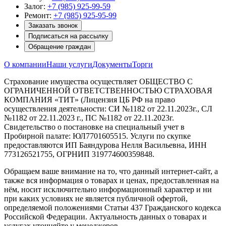
Залог:
+7 (985) 925-99-59
Ремонт:
+7 (985) 925-95-99
Заказать звонок
Подписаться на рассылку
Обращение граждан
О компании
Наши услуги
Документы
Торги
Страхование имущества осуществляет ОБЩЕСТВО С
ОГРАНИЧЕННОЙ ОТВЕТСТВЕННОСТЬЮ СТРАХОВАЯ
КОМПАНИЯ «ТИТ» (Лицензия ЦБ РФ на право
осуществления деятельности: СИ №1182 от 22.11.2023г., СЛ
№1182 от 22.11.2023 г., ПС №1182 от 22.11.2023г.
Свидетельство о постановке на специальный учет в
Пробирной палате: ЮЛ7701605515. Услуги по скупке
предоставляются ИП Баяндурова Нелля Васильевна, ИНН
773126521755, ОГРНИП 319774600359848.
Обращаем ваше внимание на то, что данный интернет-сайт, а
также вся информация о товарах и ценах, предоставленная на
нём, носит исключительно информационный характер и ни
при каких условиях не является публичной офертой,
определяемой положениями Статьи 437 Гражданского кодекса
Российской Федерации. Актуальность данных о товарах и
услугах уточняйте у менеджеров.