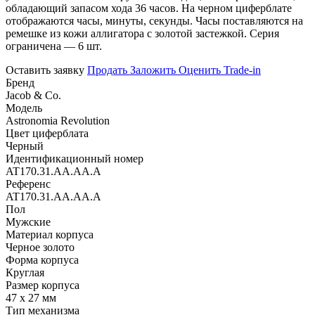
обладающий запасом хода 36 часов. На черном циферблате
отображаются часы, минуты, секунды. Часы поставляются на
ремешке из кожи аллигатора с золотой застежкой. Серия
ограничена — 6 шт.
Оставить заявку
Продать
Заложить
Оценить
Trade-in
Бренд
Jacob & Co.
Модель
Astronomia Revolution
Цвет циферблата
Черный
Идентификационный номер
AT170.31.AA.AA.A
Референс
AT170.31.AA.AA.A
Пол
Мужские
Материал корпуса
Черное золото
Форма корпуса
Круглая
Размер корпуса
47 х 27 мм
Тип механизма