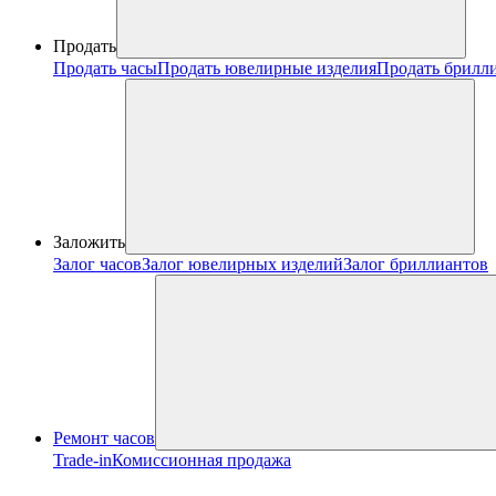
Продать
Продать часы
Продать ювелирные изделия
Продать брилл
Заложить
Залог часов
Залог ювелирных изделий
Залог бриллиантов
Ремонт часов
Trade-in
Комиссионная продажа