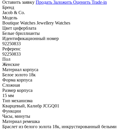
Оставить заявку
Продать
Заложить
Оценить
Trade-in
Бренд
Jacob & Co.
Модель
Boutique Watches Jewellery Watches
Цвет циферблата
Белые бриллианты
Идентификационный номер
92250833
Референс
92250833
Пол
Женские
Материал корпуса
Белое золото 18к
Форма корпуса
Сложная
Размер корпуса
15 мм
Тип механизма
Кварцевый, Калибр JCGQ01
Функции
Часы, минуты
Материал ремешка
Браслет из белого золота 18к, инкрустированный белыми