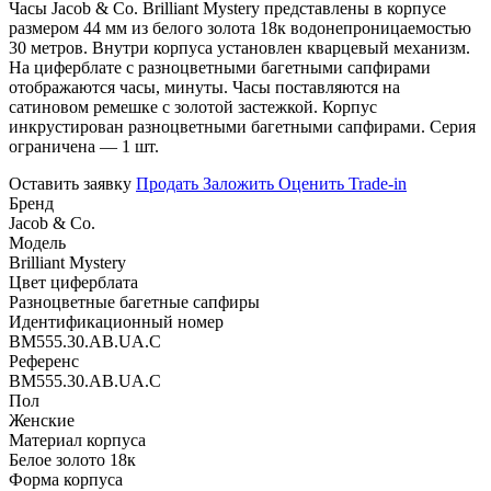
Часы Jacob & Co. Brilliant Mystery представлены в корпусе
размером 44 мм из белого золота 18к водонепроницаемостью
30 метров. Внутри корпуса установлен кварцевый механизм.
На циферблате с разноцветными багетными сапфирами
отображаются часы, минуты. Часы поставляются на
сатиновом ремешке с золотой застежкой. Корпус
инкрустирован разноцветными багетными сапфирами. Серия
ограничена — 1 шт.
Оставить заявку
Продать
Заложить
Оценить
Trade-in
Бренд
Jacob & Co.
Модель
Brilliant Mystery
Цвет циферблата
Разноцветные багетные сапфиры
Идентификационный номер
BM555.30.AB.UA.C
Референс
BM555.30.AB.UA.C
Пол
Женские
Материал корпуса
Белое золото 18к
Форма корпуса