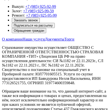
Выкуп:
+7 (985) 925-92-99
Залог:
+7 (985) 925-99-59
Ремонт:
+7 (985) 925-95-99
Заказать звонок
Подписаться на рассылку
Обращение граждан
О компании
Наши услуги
Документы
Торги
Страхование имущества осуществляет ОБЩЕСТВО С
ОГРАНИЧЕННОЙ ОТВЕТСТВЕННОСТЬЮ СТРАХОВАЯ
КОМПАНИЯ «ТИТ» (Лицензия ЦБ РФ на право
осуществления деятельности: СИ №1182 от 22.11.2023г., СЛ
№1182 от 22.11.2023 г., ПС №1182 от 22.11.2023г.
Свидетельство о постановке на специальный учет в
Пробирной палате: ЮЛ7701605515. Услуги по скупке
предоставляются ИП Баяндурова Нелля Васильевна, ИНН
773126521755, ОГРНИП 319774600359848.
Обращаем ваше внимание на то, что данный интернет-сайт, а
также вся информация о товарах и ценах, предоставленная на
нём, носит исключительно информационный характер и ни
при каких условиях не является публичной офертой,
определяемой положениями Статьи 437 Гражданского кодекса