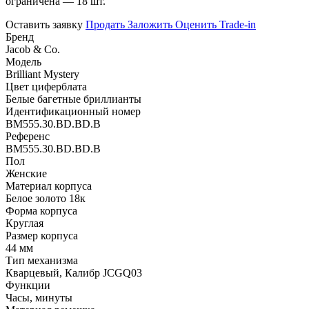
ограничена — 18 шт.
Оставить заявку
Продать
Заложить
Оценить
Trade-in
Бренд
Jacob & Co.
Модель
Brilliant Mystery
Цвет циферблата
Белые багетные бриллианты
Идентификационный номер
BM555.30.BD.BD.B
Референс
BM555.30.BD.BD.B
Пол
Женские
Материал корпуса
Белое золото 18к
Форма корпуса
Круглая
Размер корпуса
44 мм
Тип механизма
Кварцевый, Калибр JCGQ03
Функции
Часы, минуты