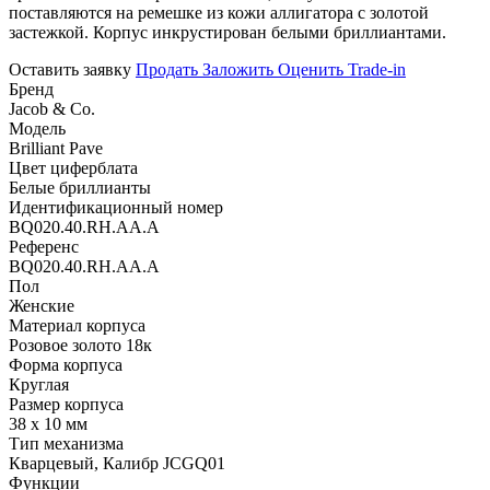
поставляются на ремешке из кожи аллигатора с золотой
застежкой. Корпус инкрустирован белыми бриллиантами.
Оставить заявку
Продать
Заложить
Оценить
Trade-in
Бренд
Jacob & Co.
Модель
Brilliant Pave
Цвет циферблата
Белые бриллианты
Идентификационный номер
BQ020.40.RH.AA.A
Референс
BQ020.40.RH.AA.A
Пол
Женские
Материал корпуса
Розовое золото 18к
Форма корпуса
Круглая
Размер корпуса
38 х 10 мм
Тип механизма
Кварцевый, Калибр JCGQ01
Функции