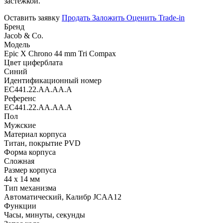
застежкой.
Оставить заявку
Продать
Заложить
Оценить
Trade-in
Бренд
Jacob & Co.
Модель
Epic X Chrono 44 mm Tri Compax
Цвет циферблата
Синий
Идентификационный номер
EC441.22.AA.AA.A
Референс
EC441.22.AA.AA.A
Пол
Мужские
Материал корпуса
Титан, покрытие PVD
Форма корпуса
Сложная
Размер корпуса
44 х 14 мм
Тип механизма
Автоматический, Калибр JCAA12
Функции
Часы, минуты, секунды