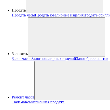
Продать
Продать часы
Продать ювелирные изделия
Продать брилл
Заложить
Залог часов
Залог ювелирных изделий
Залог бриллиантов
Ремонт часов
Trade-in
Комиссионная продажа