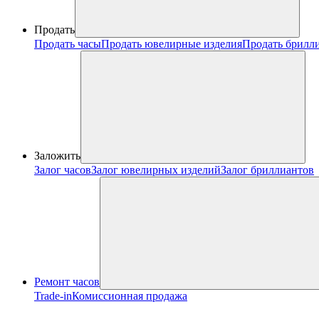
Продать
Продать часы
Продать ювелирные изделия
Продать брилл
Заложить
Залог часов
Залог ювелирных изделий
Залог бриллиантов
Ремонт часов
Trade-in
Комиссионная продажа