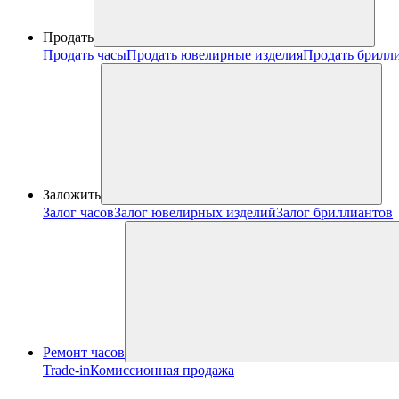
Продать
Продать часы
Продать ювелирные изделия
Продать брилл
Заложить
Залог часов
Залог ювелирных изделий
Залог бриллиантов
Ремонт часов
Trade-in
Комиссионная продажа