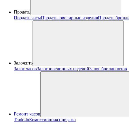
Продать
Продать часы
Продать ювелирные изделия
Продать брилл
Заложить
Залог часов
Залог ювелирных изделий
Залог бриллиантов
Ремонт часов
Trade-in
Комиссионная продажа