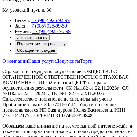
Кутузовский пр-т, д. 30
Выкуп:
+7 (985) 925-92-99
Залог:
+7 (985) 925-99-59
Ремонт:
+7 (985) 925-95-99
Заказать звонок
Подписаться на рассылку
Обращение граждан
О компании
Наши услуги
Документы
Торги
Страхование имущества осуществляет ОБЩЕСТВО С
ОГРАНИЧЕННОЙ ОТВЕТСТВЕННОСТЬЮ СТРАХОВАЯ
КОМПАНИЯ «ТИТ» (Лицензия ЦБ РФ на право
осуществления деятельности: СИ №1182 от 22.11.2023г., СЛ
№1182 от 22.11.2023 г., ПС №1182 от 22.11.2023г.
Свидетельство о постановке на специальный учет в
Пробирной палате: ЮЛ7701605515. Услуги по скупке
предоставляются ИП Баяндурова Нелля Васильевна, ИНН
773126521755, ОГРНИП 319774600359848.
Обращаем ваше внимание на то, что данный интернет-сайт, а
также вся информация о товарах и ценах, предоставленная на
нём, носит исключительно информационный характер и ни