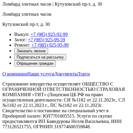
Ломбард элитных часов | Кутузовский пр-т, д. 30
Ломбард элитных часов
Кутузовский пр-т, д. 30
Выкуп:
+7 (985) 925-92-99
Залог:
+7 (985) 925-99-59
Ремонт:
+7 (985) 925-95-99
Заказать звонок
Подписаться на рассылку
Обращение граждан
О компании
Наши услуги
Документы
Торги
Страхование имущества осуществляет ОБЩЕСТВО С
ОГРАНИЧЕННОЙ ОТВЕТСТВЕННОСТЬЮ СТРАХОВАЯ
КОМПАНИЯ «ТИТ» (Лицензия ЦБ РФ на право
осуществления деятельности: СИ №1182 от 22.11.2023г., СЛ
№1182 от 22.11.2023 г., ПС №1182 от 22.11.2023г.
Свидетельство о постановке на специальный учет в
Пробирной палате: ЮЛ7701605515. Услуги по скупке
предоставляются ИП Баяндурова Нелля Васильевна, ИНН
773126521755, ОГРНИП 319774600359848.