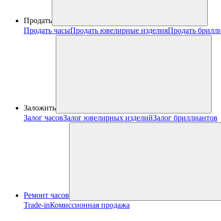
Продать
Продать часы
Продать ювелирные изделия
Продать брилл
Заложить
Залог часов
Залог ювелирных изделий
Залог бриллиантов
Ремонт часов
Trade-in
Комиссионная продажа