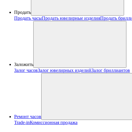
Продать
Продать часы
Продать ювелирные изделия
Продать брилл
Заложить
Залог часов
Залог ювелирных изделий
Залог бриллиантов
Ремонт часов
Trade-in
Комиссионная продажа