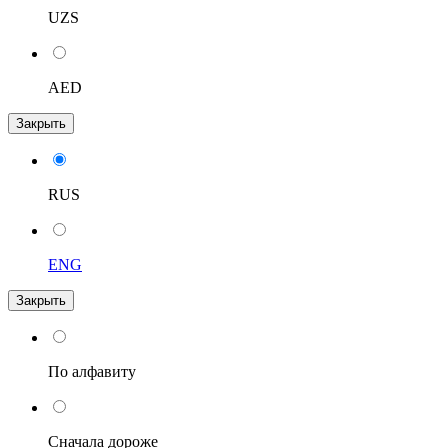
UZS
AED
Закрыть
RUS
ENG
Закрыть
По алфавиту
Сначала дороже