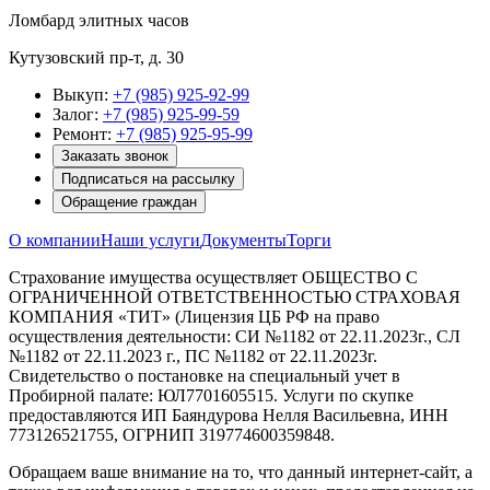
Ломбард элитных часов
Кутузовский пр-т, д. 30
Выкуп:
+7 (985) 925-92-99
Залог:
+7 (985) 925-99-59
Ремонт:
+7 (985) 925-95-99
Заказать звонок
Подписаться на рассылку
Обращение граждан
О компании
Наши услуги
Документы
Торги
Страхование имущества осуществляет ОБЩЕСТВО С
ОГРАНИЧЕННОЙ ОТВЕТСТВЕННОСТЬЮ СТРАХОВАЯ
КОМПАНИЯ «ТИТ» (Лицензия ЦБ РФ на право
осуществления деятельности: СИ №1182 от 22.11.2023г., СЛ
№1182 от 22.11.2023 г., ПС №1182 от 22.11.2023г.
Свидетельство о постановке на специальный учет в
Пробирной палате: ЮЛ7701605515. Услуги по скупке
предоставляются ИП Баяндурова Нелля Васильевна, ИНН
773126521755, ОГРНИП 319774600359848.
Обращаем ваше внимание на то, что данный интернет-сайт, а