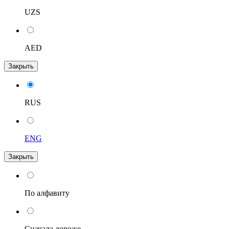
UZS
AED
Закрыть
RUS
ENG
Закрыть
По алфавиту
Сначала дороже