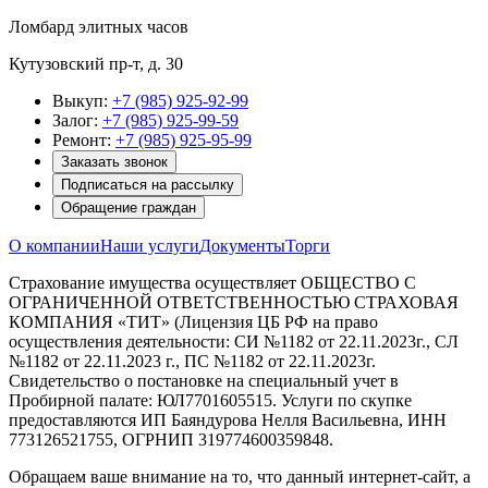
Ломбард элитных часов
Кутузовский пр-т, д. 30
Выкуп:
+7 (985) 925-92-99
Залог:
+7 (985) 925-99-59
Ремонт:
+7 (985) 925-95-99
Заказать звонок
Подписаться на рассылку
Обращение граждан
О компании
Наши услуги
Документы
Торги
Страхование имущества осуществляет ОБЩЕСТВО С
ОГРАНИЧЕННОЙ ОТВЕТСТВЕННОСТЬЮ СТРАХОВАЯ
КОМПАНИЯ «ТИТ» (Лицензия ЦБ РФ на право
осуществления деятельности: СИ №1182 от 22.11.2023г., СЛ
№1182 от 22.11.2023 г., ПС №1182 от 22.11.2023г.
Свидетельство о постановке на специальный учет в
Пробирной палате: ЮЛ7701605515. Услуги по скупке
предоставляются ИП Баяндурова Нелля Васильевна, ИНН
773126521755, ОГРНИП 319774600359848.
Обращаем ваше внимание на то, что данный интернет-сайт, а