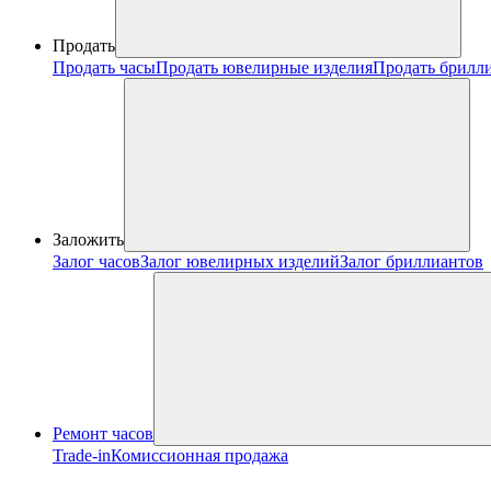
Продать
Продать часы
Продать ювелирные изделия
Продать брилл
Заложить
Залог часов
Залог ювелирных изделий
Залог бриллиантов
Ремонт часов
Trade-in
Комиссионная продажа