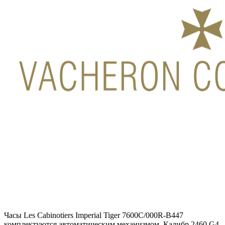
Часы Les Cabinotiers Imperial Tiger 7600C/000R-B447
комплектуются автоматическим механизмом, Калибр 2460 G4,