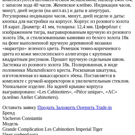
с запасом хода 40 часов. Женевское клеймо. Индикация часов,
минут, дней недели (на англ.яз.) и даты в апертурах.
Регулировка индикации часов, минут, дней недели и даты:
кнопка для настройки на корпусе. Корпус из розового золота
18 карат. Диаметр: 41 мм, толщина: 12,4 мм. Циферблат с
изображением тигра, выгравированным вручную из розового
золота 18к, и стилизованными камнями из белого золота 18к
на фоне выполненной вручную деревянной мозаики
«маркетри» зеленого цвета. Ремешок темно-коричневого
цвета из кожи миссисипского аллигатора с крупным
квадратным рисунком. Прошит вручную седельным швом.
Застежка из розового золота 18к. Полированная, в виде
половинки Мальтийского креста. Роскошная шкатулка,
изготовленная из макассарского эбена. Поставляется в
комплекте с ручкой-корректором и увеличительным стеклом.
Уникальное изделие. На задней крышке корпуса
выгравировано: «Les Cabinotiers», «Pièce unique», «AC»
(клеймо Atelier Cabinotiers).
Оставить заявку
Продать
Заложить
Оценить
Trade-in
Бренд
Vacheron Constantin
Модель
Grande Complication Les Cabinotiers Imperial Tiger
Цвет циферблата