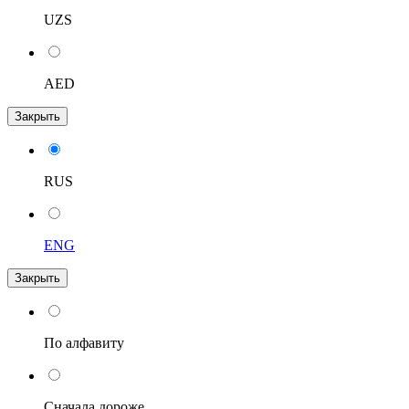
UZS
AED
Закрыть
RUS
ENG
Закрыть
По алфавиту
Сначала дороже