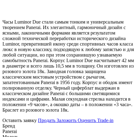
Часы Luminor Due стали самым тонким и универсальным
творением Panerai. Их элегантный, гармоничный дизайн с
ясными, лаконичными формами является результатом
сложной технической переработки исторического дизайна
Luminor, превратившей икону среди спортивных часов класса
люкс в новую классику, подходящую к любому запястью и для
любой ситуации, но при этом сохранившую узнаваемую
самобытность Panerai. Корпус Luminor Due насчитывает 42 мм
в диаметре и всего лишь 10,5 мм в толщину. Он изготовлен из
розового золота 18к. Заводная головка защищена
классическим мостовым устройством с рычагом,
запатентованным Panerai в 1956 году. Корпус и ободок имеют
полированную отделку. Черный циферблат выдержан в
классическом дизайне Panerai с большими светящимися
индексами и цифрами. Малая секундная стрелка находится в
положении «9 часов», а окошко даты – в положении «3 часа».
Браслет из розового золота 18к.
Оставить заявку
Продать
Заложить
Оценить
Trade-in
Бренд
Panerai
Модель